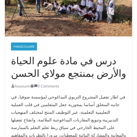
PARASCOLAIRE
درس في مادة علوم الحياة
والأرض بمنتجع مولاي الحسن
houssam
0 Comments
في اطار تفعيل المشروع التربوي البيداغوجي لمؤسسة صوفيا، في
جانبه المتعلق أساسا بمحورية جعل المتعلمين في قلب العملية
التعليمية التعلمية، عبر التوظيف المنتج لمختلف المنهجيات
التدبيربية،وتنويع المقاربات البيداغوجية الملائمة، وانفتاح تفعيلها
على المحيط الخارجي في سياق ربط تعلم التعلم بالممارسة
والمعاينة والمشاركة البنائية للمعطيات، مرورا بالنظريات والمفاهيم