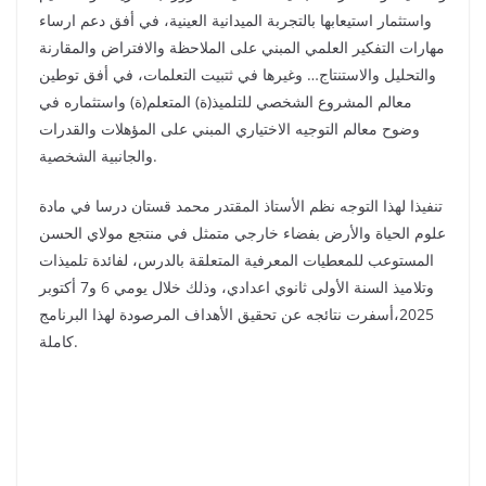
واستثمار استيعابها بالتجربة الميدانية العينية، في أفق دعم ارساء
مهارات التفكير العلمي المبني على الملاحظة والافتراض والمقارنة
والتحليل والاستنتاج… وغيرها في ثتبيت التعلمات، في أفق توطين
معالم المشروع الشخصي للتلميذ(ة) المتعلم(ة) واستثماره في
وضوح معالم التوجيه الاختياري المبني على المؤهلات والقدرات
والجانبية الشخصية.
تنفيذا لهذا التوجه نظم الأستاذ المقتدر محمد قستان درسا في مادة
علوم الحياة والأرض بفضاء خارجي متمثل في منتجع مولاي الحسن
المستوعب للمعطيات المعرفية المتعلقة بالدرس، لفائدة تلميذات
وتلاميذ السنة الأولى ثانوي اعدادي، وذلك خلال يومي 6 و7 أكتوبر
2025،أسفرت نتائجه عن تحقيق الأهداف المرصودة لهذا البرنامج
كاملة.