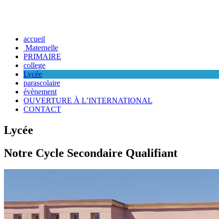
accueil
Maternelle
PRIMAIRE
college
Lycée
parascolaire
évènement
OUVERTURE À L’INTERNATIONAL
CONTACT
Lycée
Notre Cycle Secondaire Qualifiant