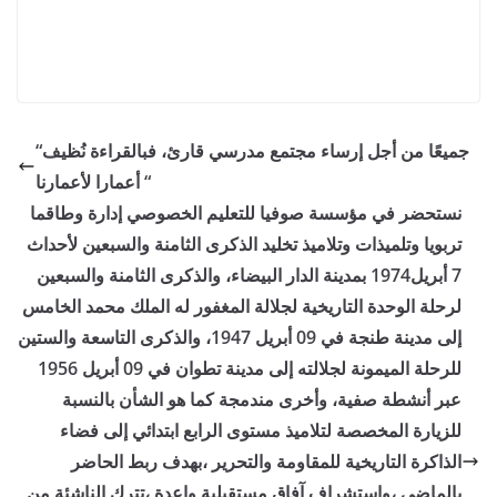
“جميعًا من أجل إرساء مجتمع مدرسي قارئ، فبالقراءة نُظيف
أعمارا لأعمارنا “
نستحضر في مؤسسة صوفيا للتعليم الخصوصي إدارة وطاقما
تربويا وتلميذات وتلاميذ تخليد الذكرى الثامنة والسبعين لأحداث
7 أبريل1974 بمدينة الدار البيضاء، والذكرى الثامنة والسبعين
لرحلة الوحدة التاريخية لجلالة المغفور له الملك محمد الخامس
إلى مدينة طنجة في 09 أبريل 1947، والذكرى التاسعة والستين
للرحلة الميمونة لجلالته إلى مدينة تطوان في 09 أبريل 1956
عبر أنشطة صفية، وأخرى مندمجة كما هو الشأن بالنسبة
للزيارة المخصصة لتلاميذ مستوى الرابع ابتدائي إلى فضاء
الذاكرة التاريخية للمقاومة والتحرير ،بهدف ربط الحاضر
بالماضي ،واستشراف آفاق مستقبلية واعدة ،تترك الناشئة من