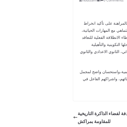
houssam
0 Comments
المراهنة على تأكيد انخراط
ماهي مع المهارات الحياتية،
الانطلاقة الفعلية للتعاقد
 التكوينية والتأهيلية
ي، الثانوي الاعدادي والثانوي
7% و 90% في أغلب المستويات التعليمية،واستحسان واضح لمجمل
بنائهم، واشراكهم الفاعل في
ة لفضاء الذاكرة التاريخية
للمقاومة بمراكش