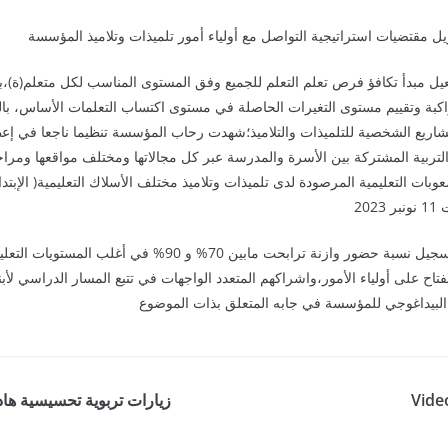
فعيل مبدأ تكافؤ فرص تعلم التعلم للجميع وفق المستوى المناسب لكل متعلم(ة)،ب
واكبة وتقييم مستوى التغيرات الحاصلة في مستوى اكتساب التعلمات الأساس، بالت
شاريع الشخصية للتلميذات والتلاميذ؛شهدت رحاب المؤسسة تنظيما ناجعا في إعطاء 
التربية المشتركة بين الأسرة والمدرسة عبر كل مجالاتها ومختلف مواقعها ومراحلها
وبات التعليمية المرصودة لدى تلميذات وتلاميذ مختلف الأسلاك التعليمية( الإبتدائ
وقد أسفرت نتائجه عن تسجيل نسبة حضور وازنة ترابحت مابين 0
انفتاح على أولياء الأمور،واشراكهم المتعدد الواجهات في تتبع المسار الدراسي لأ
Video
زيارات تربوية تحسيسية هادف