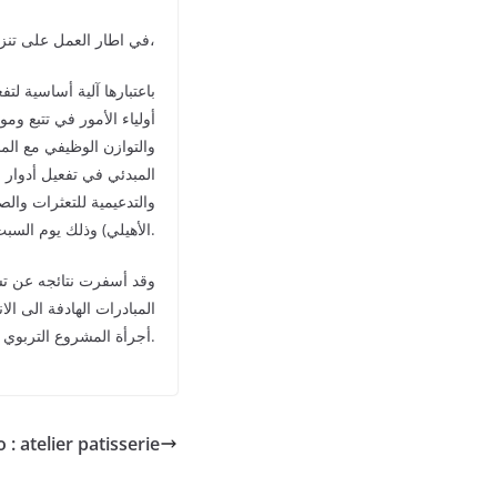
في اطار العمل على تنزيل مقتضيات استراتيجية التواصل مع أولياء أمور تلميذات وتلاميذ المؤسسة،
باعتبارها آلية أساسية لت
أولياء الأمور في تتبع وم
والتوازن الوظيفي مع الم
المبدئي في تفعيل
أدوار 
والتدعيمية للتعثرات والصع
الأهيلي) وذلك يوم السبت 11 نونبر 2023.
المبادرات الهادفة الى ال
أجرأة المشروع التربوي البيداغوجي للمؤسسة في جابه المتعلق بذات الموضوع.
 : atelier patisserie